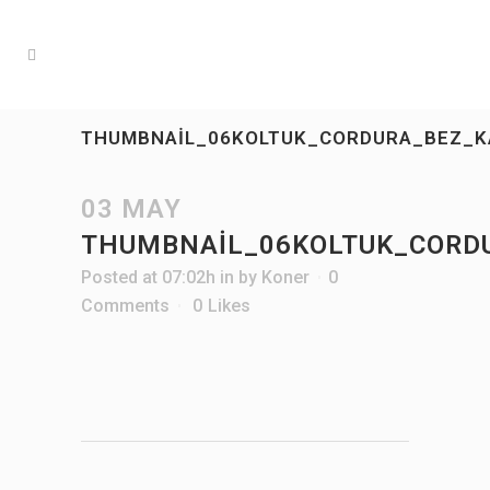
THUMBNAIL_06KOLTUK_CORDURA_BEZ_K
03 MAY
THUMBNAIL_06KOLTUK_CORD
Posted at 07:02h
in
by
Koner
0
Comments
0
Likes