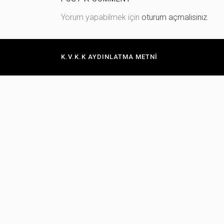
Yorum yapabilmek için
oturum açmalısınız
.
STANDART SÜNGER
İNCE SÜNGER
K.V.K.K AYDINLATMA METNI