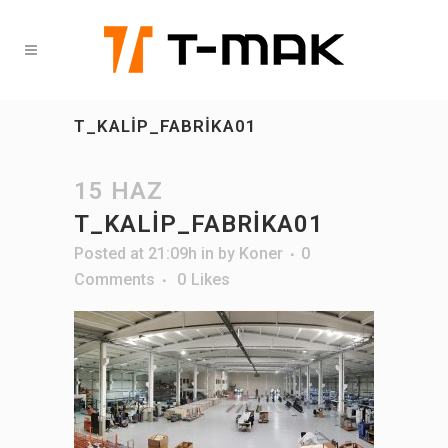
T_KALIP_FABRIKA01
15 HAZ
T_KALIP_FABRIKA01
Posted at 21:09h
in
by
Koner
0
Comments
0
Likes