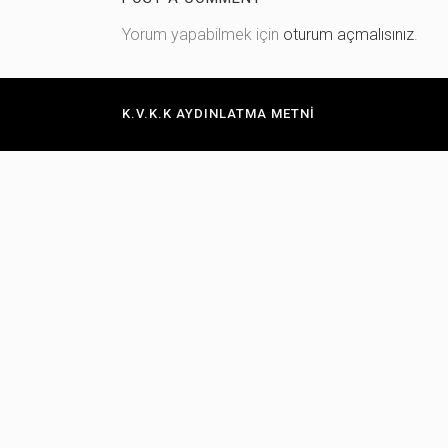
Yorum yapabilmek için
oturum açmalısınız
.
STANDART SÜNGER
İNCE SÜNGER
K.V.K.K AYDINLATMA METNI